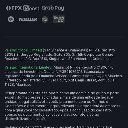
Valetax Global Limited
(São Vicente e Granadinas) N.º de Registro
23398 Endereço Registrado: Suite 305, Griffith Corporate Centre,
Beachmont, P.O. Box 1510, Kingstown, São Vicente e Granadinas.
Valetax International Limited
(Maurício) N.º de Registro C180644,
Licença de Investment Dealer N.º GB21026312, licenciada e
regulamentada pela Financial Services Commission (FSC) de Maurício.
Endereço Registrado: 1/F River Court, 6 St Denis Street, Port Louis,
11328, Maurício.
**Importante:** Este site opera como um domínio de grupo e pode
exibir informações relacionadas a mais de uma entidade legal. A
entidade legal aplicável a você, juntamente com os Termos e
Condições e documentos legais relevantes, dependerá da empresa
com a qual você for cadastrado. Após a conclusão do cadastro,
apenas os documentos aplicáveis à sua corretora serão
disponibilizados a você.
**Aviso de Risco:** Observe que câmbio, trading alavancado e