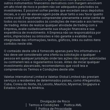
outros instrumentos financeiros derivativos com margem envolvem
um alto nível de risco e podem não ser adequados para todos os
investidores. É possível sofrer perdas que excedam seus depósitos
iniciais, e o uso de alavancagem pode atuar tanto a seu favor quanto
contra você. É importante compreender plenamente e estar ciente de
todos os riscos associados às condições de mercado e aos termos
de trading. Antes de realizar qualquer atividade de trading com a
Empresa, avalie cuidadosamente sua situação financeira e sua
experiência de investimento. A Empresa não se responsabiliza por
erros, imprecisões ou omissões e não garante a exatidão ou
integridade das informações, textos, gráficos, links ou outros itens
contidos neste site.
O conteúdo deste site é fornecido apenas para fins informativos e
não deve ser considerado uma oferta ou solicitação a qualquer
pessoa em qualquer jurisdição onde tais ações não sejam autorizadas
ou contrariem leis e regulamentos locais. Antes de iniciar qualquer
investimento alavancado, recomendamos que você leia e
compreenda os Termos e Condições deste site.
Valetax International Limited e Valetax Global Limited não prestam
serviços a residentes de determinados países, como Afeganistão,
Cuba, Coreia do Norte, Irã, Lesoto, Maurício, Myanmar, Singapura e
Estados Unidos da América.
Divulgação de Risco
Termos e Condições
Política AML
Política de Privacidade