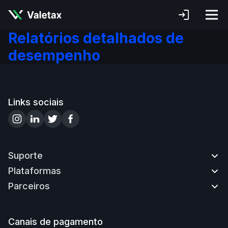
Relatórios detalhados de
desempenho
Links sociais
Suporte
Plataformas
Fale conosco
Parceiros
Como depositar
MetaTrader4
Como sacar
MetaTrader WebTerminal
Parceria
Como abrir uma conta
MetaTrader4 Mobile
Vantagens
Canais de pagamento
Como verificar a conta